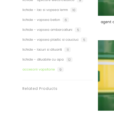
9
lichide - lac si vopsea lemn
10
lichide - vopsea beton
6
agent 
lichide - vopsea ambarcatiuni
5
lichide - vopsea plastic si cauciuc
5
lichide - lacuri si diluanti
11
lichide - diluabile cu apa
12
accesorii vopsitorie
9
Related Products