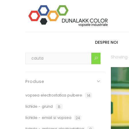
DESPRE NOI
Showing
Produse
vopsea electrostatica pulbere
14
lichide - grund
8
lichide - email si vopsea
24
lichide - aplicare electrostatica