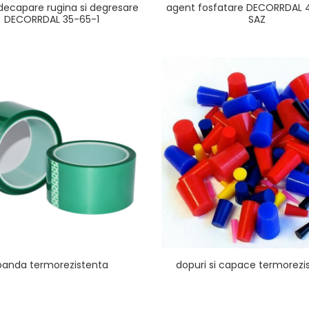
decapare rugina si degresare
agent fosfatare DECORRDAL
DECORRDAL 35-65-1
SAZ
banda termorezistenta
dopuri si capace termorezi