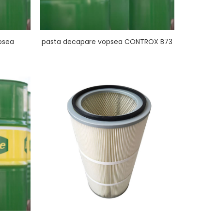
psea
pasta decapare vopsea CONTROX B73