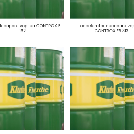
decapare vopsea CONTROX E
accelerator decapare vo
162
CONTROX EB 313