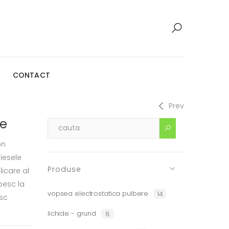
CONTACT
Prev
te
on
piesele
Produse
icare al
pesc la
vopsea electrostatica pulbere
14
sc
lichide - grund
8