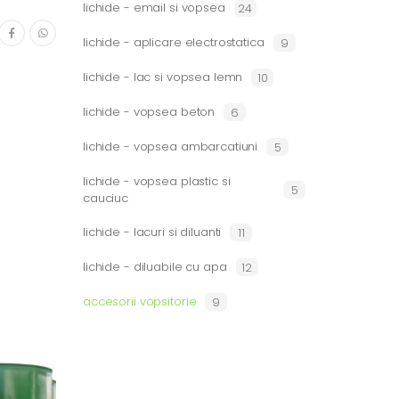
lichide - email si vopsea
24
lichide - aplicare electrostatica
9
lichide - lac si vopsea lemn
10
lichide - vopsea beton
6
lichide - vopsea ambarcatiuni
5
lichide - vopsea plastic si
5
cauciuc
lichide - lacuri si diluanti
11
lichide - diluabile cu apa
12
accesorii vopsitorie
9