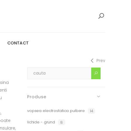
CONTACT
Prev
sina
enti
Produse
u
vopsea electrostatica pulbere
14
,
poate
lichide - grund
8
nsulare,