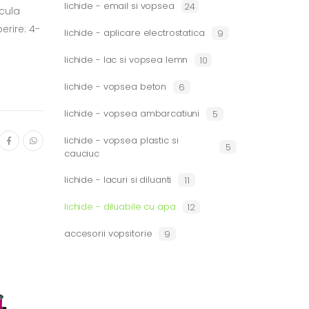
lichide - email si vopsea
24
icula
erire: 4-
lichide - aplicare electrostatica
9
lichide - lac si vopsea lemn
10
lichide - vopsea beton
6
lichide - vopsea ambarcatiuni
5
lichide - vopsea plastic si
5
cauciuc
lichide - lacuri si diluanti
11
lichide - diluabile cu apa
12
accesorii vopsitorie
9