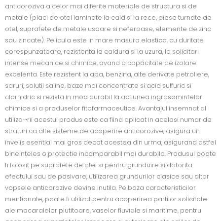
anticoroziva a celor mai diferite materiale de structura si de
metale (placi de otel laminate la cald si la rece, piese turnate de
otel, suprafete de metale usoare si neferoase, elemente de zinc
sau zincate). Pelicula este in mare masura elastica, cu duritate
corespunzatoare, rezistenta la caldura si la uzura, la solicitari
intense mecanice si chimice, avand o capacitate de izolare
excelenta. Este rezistent la apa, benzina, alte derivate petroliere,
saruri, solutii saline, baze mai concentrate si acid sulfuric si
clorhidric si rezista in mod durabil la actiunea ingrasamintelor
chimice si a produselor fitofarmaceutice. Avantajul insemnat al
utiliza¬rii acestui produs este ca fiind aplicat in acelasi numar de
straturi ca alte sisteme de acoperire anticorozive, asigura un
invelis esential mai gros decat acestea din urma, asigurand astfel
bineinteles o protectie incomparabil mai durabila. Produsul poate
fi folosit pe suprafete de otel si pentru grunduire si datorita
efectului sau de pasivare, utilizarea grundurilor clasice sau altor
vopsele anticorozive devine inutila. Pe baza caracteristicilor
mentionate, poate fi utilizat pentru acoperirea partilor solicitate
ale macaralelor plutitoare, vaselor fluviale si maritime, pentru