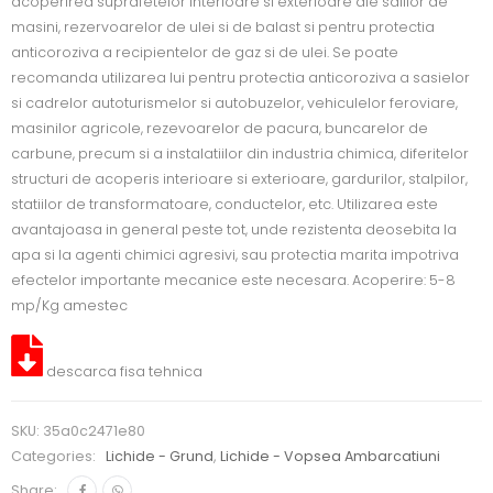
acoperirea suprafetelor interioare si exterioare ale salilor de
masini, rezervoarelor de ulei si de balast si pentru protectia
anticoroziva a recipientelor de gaz si de ulei. Se poate
recomanda utilizarea lui pentru protectia anticoroziva a sasielor
si cadrelor autoturismelor si autobuzelor, vehiculelor feroviare,
masinilor agricole, rezevoarelor de pacura, buncarelor de
carbune, precum si a instalatiilor din industria chimica, diferitelor
structuri de acoperis interioare si exterioare, gardurilor, stalpilor,
statiilor de transformatoare, conductelor, etc. Utilizarea este
avantajoasa in general peste tot, unde rezistenta deosebita la
apa si la agenti chimici agresivi, sau protectia marita impotriva
efectelor importante mecanice este necesara. Acoperire: 5-8
mp/Kg amestec
descarca fisa tehnica
SKU:
35a0c2471e80
Categories:
Lichide - Grund
,
Lichide - Vopsea Ambarcatiuni
Share: