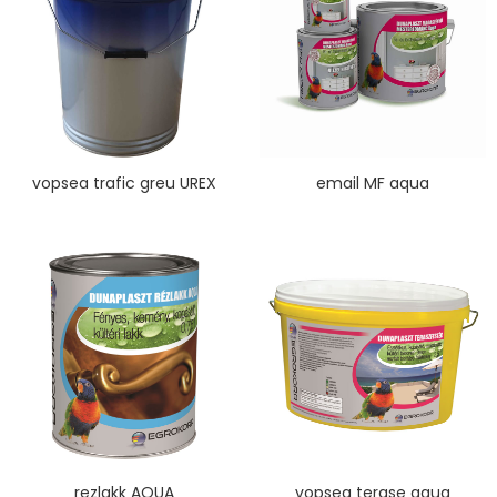
vopsea trafic greu UREX
email MF aqua
rezlakk AQUA
vopsea terase aqua