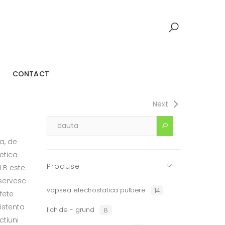
CONTACT
Next
a, de
etica
Produse
 B este
 servesc
vopsea electrostatica pulbere
14
afete
istenta
lichide - grund
8
ctiuni