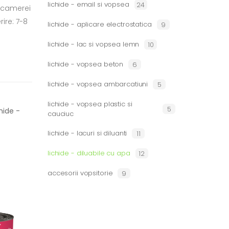
lichide - email si vopsea
24
 camerei
ire: 7-8
lichide - aplicare electrostatica
9
lichide - lac si vopsea lemn
10
lichide - vopsea beton
6
lichide - vopsea ambarcatiuni
5
lichide - vopsea plastic si
5
hide -
cauciuc
lichide - lacuri si diluanti
11
lichide - diluabile cu apa
12
accesorii vopsitorie
9