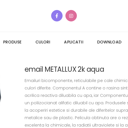
PRODUSE
CULORI
APLICATII
DOWNLOAD
email METALLUX 2k aqua
Emailuri bicomponente, reticulabile pe cale chimic
culori diferite. Componentul A contine o rasina sint
acrilica reactiva diluabila cu apa, iar Componentul
un poliizocianat alifatic diluabil cu apa. Produsele
la acoperiri estetice si durabile ale diferitelor supr
metalice sau de plastic. Pelicula obtinuta are o rez
excelenta la chimicale, la radiatii ultraviolete si la a