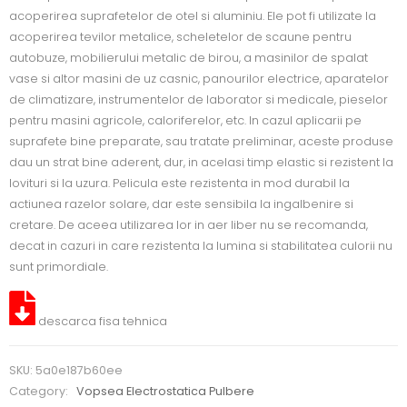
acoperirea suprafetelor de otel si aluminiu. Ele pot fi utilizate la
acoperirea tevilor metalice, scheletelor de scaune pentru
autobuze, mobilierului metalic de birou, a masinilor de spalat
vase si altor masini de uz casnic, panourilor electrice, aparatelor
de climatizare, instrumentelor de laborator si medicale, pieselor
pentru masini agricole, caloriferelor, etc. In cazul aplicarii pe
suprafete bine preparate, sau tratate preliminar, aceste produse
dau un strat bine aderent, dur, in acelasi timp elastic si rezistent la
lovituri si la uzura. Pelicula este rezistenta in mod durabil la
actiunea razelor solare, dar este sensibila la ingalbenire si
cretare. De aceea utilizarea lor in aer liber nu se recomanda,
decat in cazuri in care rezistenta la lumina si stabilitatea culorii nu
sunt primordiale.
descarca fisa tehnica
SKU:
5a0e187b60ee
Category:
Vopsea Electrostatica Pulbere