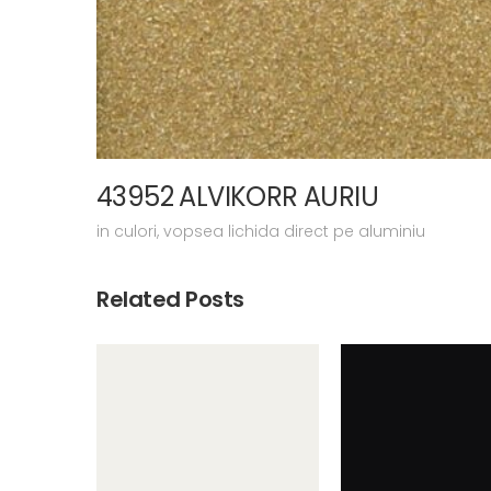
43952 ALVIKORR AURIU
in
culori
,
vopsea lichida direct pe aluminiu
Related Posts