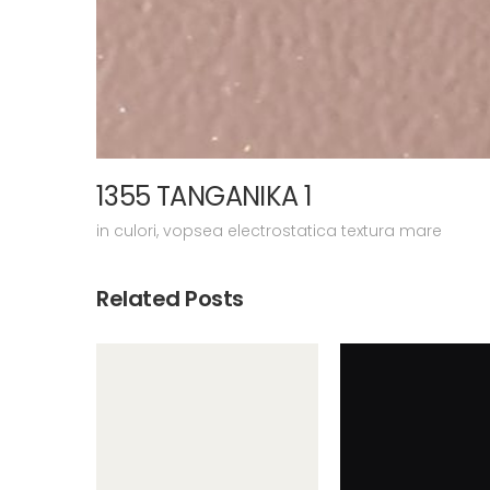
1355 TANGANIKA 1
in
culori
,
vopsea electrostatica textura mare
Related Posts