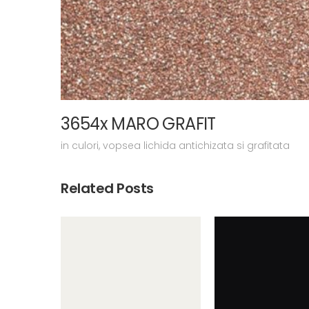
3654x MARO GRAFIT
in
culori
,
vopsea lichida antichizata si grafitata
Related Posts